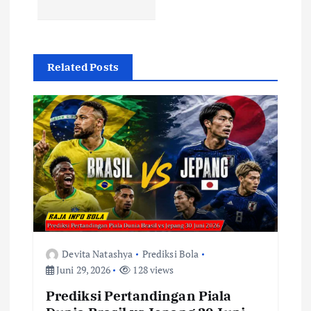
g
a
Related Posts
s
i
p
o
s
Devita Natashya
Prediksi Bola
Juni 29, 2026
128 views
Prediksi Pertandingan Piala