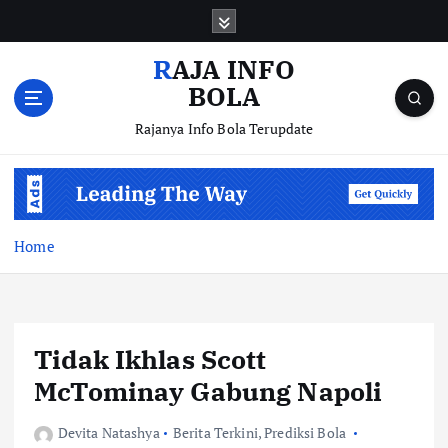
S
k
i
RAJA INFO
p
BOLA
t
o
Rajanya Info Bola Terupdate
c
o
n
t
e
Home
n
t
Tidak Ikhlas Scott
McTominay Gabung Napoli
Devita Natashya
Berita Terkini
,
Prediksi Bola