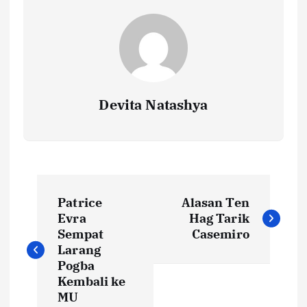
Devita Natashya
N
Patrice
Alasan Ten
a
Evra
Hag Tarik
Sempat
Casemiro
v
Larang
Pogba
i
Kembali ke
MU