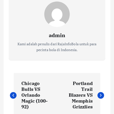
admin
Kami adalah penulis dari RajaInfoBola untuk para
pecinta bola di Indonesia.
N
Chicago
Portland
a
Bulls VS
Trail
Orlando
Blazers VS
v
Magic (100-
Memphis
92)
Grizzlies