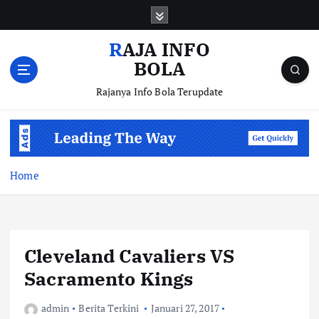
S
k
i
RAJA INFO
p
BOLA
t
o
Rajanya Info Bola Terupdate
c
o
n
t
e
Home
n
t
Cleveland Cavaliers VS
Sacramento Kings
admin
Berita Terkini
Januari 27, 2017