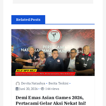
i
g
Related Posts
a
s
i
p
o
s
Devita Natashya
Berita Terkini
Juni 20, 2026
144 views
Demi Emas Asian Games 2026,
Pertacami Gelar Aksi Nekat Ini!