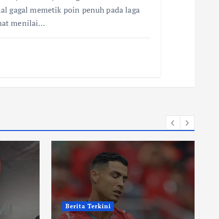
al gagal memetik poin penuh pada laga
mat menilai…
Berita Terkini