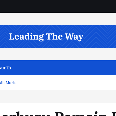
ut Us
sih Muda