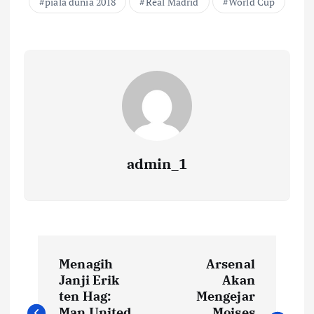
piala dunia 2018
Real Madrid
World Cup
admin_1
N
Menagih
Arsenal
a
Janji Erik
Akan
ten Hag:
Mengejar
Man United
Moises