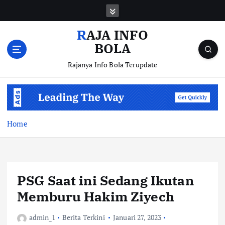
S
k
i
RAJA INFO
p
BOLA
t
o
Rajanya Info Bola Terupdate
c
o
n
t
e
Home
n
t
PSG Saat ini Sedang Ikutan
Memburu Hakim Ziyech
admin_1
Berita Terkini
Januari 27, 2023