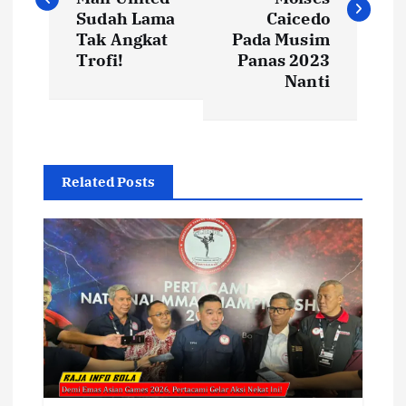
v
Sudah Lama
Caicedo
i
Tak Angkat
Pada Musim
Trofi!
Panas 2023
Nanti
g
a
s
Related Posts
i
p
o
s