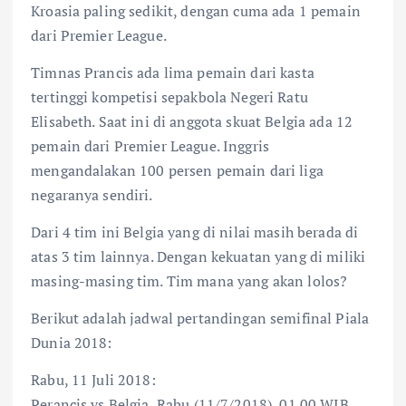
Kroasia paling sedikit, dengan cuma ada 1 pemain
dari Premier League.
Timnas Prancis ada lima pemain dari kasta
tertinggi kompetisi sepakbola Negeri Ratu
Elisabeth. Saat ini di anggota skuat Belgia ada 12
pemain dari Premier League. Inggris
mengandalakan 100 persen pemain dari liga
negaranya sendiri.
Dari 4 tim ini Belgia yang di nilai masih berada di
atas 3 tim lainnya. Dengan kekuatan yang di miliki
masing-masing tim. Tim mana yang akan lolos?
Berikut adalah jadwal pertandingan semifinal Piala
Dunia 2018:
Rabu, 11 Juli 2018:
Perancis vs Belgia, Rabu (11/7/2018), 01.00 WIB,