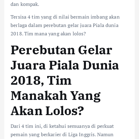
dan kompak.
Tersisa 4 tim yang di nilai bermain imbang akan
berlaga dalam perebutan gelar juara Piala dunia
2018. Tim mana yang akan lolos?
Perebutan Gelar
Juara Piala Dunia
2018, Tim
Manakah Yang
Akan Lolos?
Dari 4 tim ini, di ketahui semuanya di perkuat
pemain yang berkarier di Liga Inggris. Namun