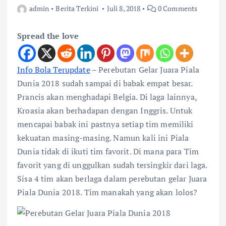
admin
Berita Terkini
Juli 8, 2018
0 Comments
Spread the love
Info Bola Terupdate
– Perebutan Gelar Juara Piala
Dunia 2018 sudah sampai di babak empat besar.
Prancis akan menghadapi Belgia. Di laga lainnya,
Kroasia akan berhadapan dengan Inggris. Untuk
mencapai babak ini pastnya setiap tim memiliki
kekuatan masing-masing. Namun kali ini Piala
Dunia tidak di ikuti tim favorit. Di mana para Tim
favorit yang di unggulkan sudah tersingkir dari laga.
Sisa 4 tim akan berlaga dalam perebutan gelar Juara
Piala Dunia 2018. Tim manakah yang akan lolos?