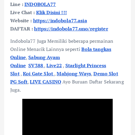
Line :
INDOBOLA77
Live Chat :
Klik Disini !!!
Website :
https://indobola77.asia
DAFTAR :
https://indobola77.uno/register
Indobola77 Juga Memiliki beberapa permainan
Online Menarik Lainnya seperti
Bola tangkas
Online
,
Sabung Ayam
Online
SV388
,
Live22
,
Starlight Princess
Slot
,
Koi Gate Slot
,
Mahjong Ways
,
Demo Slot
PG Soft
,
LIVE CASINO
Ayo Buruan Daftar Sekarang
Juga.