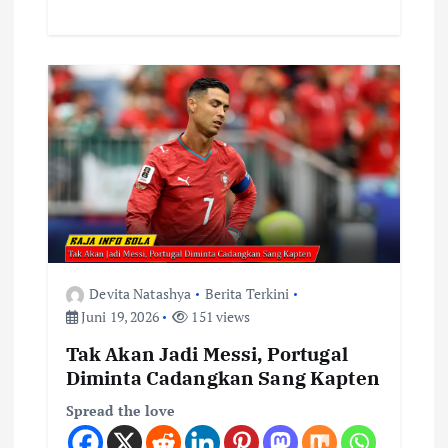
Devita Natashya
Berita Terkini
Juni 19, 2026
151 views
Tak Akan Jadi Messi, Portugal
Diminta Cadangkan Sang Kapten
Spread the love