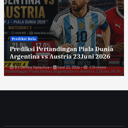
Prediksi Bola
Prediksi Pertandingan Piala Dunia
Argentina vs Austria 23Juni 2026
By
Devita Natashya
Juni 22, 2026
170 views