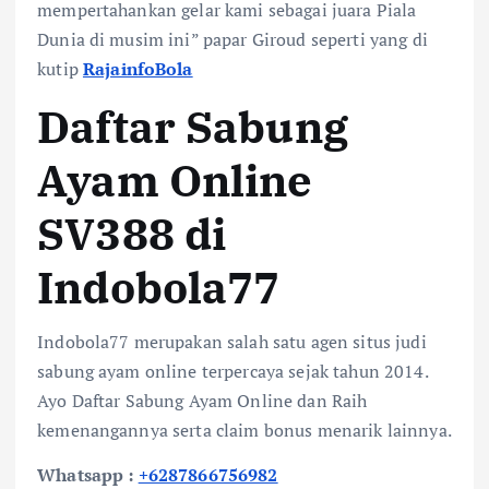
mempertahankan gelar kami sebagai juara Piala
Dunia di musim ini” papar Giroud seperti yang di
kutip
RajainfoBola
Daftar Sabung
Ayam Online
SV388 di
Indobola77
Indobola77 merupakan salah satu agen situs judi
sabung ayam online terpercaya sejak tahun 2014.
Ayo Daftar Sabung Ayam Online dan Raih
kemenangannya serta claim bonus menarik lainnya.
Whatsapp :
+6287866756982