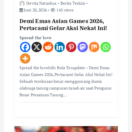
Devita Natashya
Berita Terkini
Juni 20, 2026
145 views
Demi Emas Asian Games 2026,
Pertacami Gelar Aksi Nekat Ini!
Spread the love
Spread the loveInfo Bola Terupdate – Demi Emas
Asian Games 2026, Pertacami Gelar Aksi Nekat Ini!
Sebuah terobosan besar mengguncang dunia
olahraga tarung campuran tanah air saat Pengurus
Besar Persatuan Tarung…