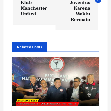
Klub
Juventus
i
Manchester
Karena
United
Waktu
Bermain
g
a
s
Related Posts
i
p
o
s