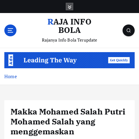
S
k
i
RAJA INFO
p
BOLA
t
o
Rajanya Info Bola Terupdate
c
o
n
t
e
Home
n
t
Makka Mohamed Salah Putri
Mohamed Salah yang
menggemaskan