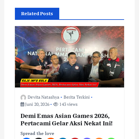
a
Related Posts
s
i
p
o
s
Devita Natashya
Berita Terkini
Juni 20, 2026
143 views
Demi Emas Asian Games 2026,
Pertacami Gelar Aksi Nekat Ini!
Spread the love