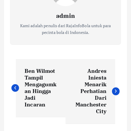
admin
Kami adalah penulis dari RajaInfoBola untuk para
pecinta bola di Indonesia.
N
Ben Wilmot
Andres
a
Tampil
Iniesta
Mengagumk
Menarik
v
an Hingga
Perhatian
Jadi
Dari
i
Incaran
Manchester
City
g