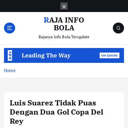
S
k
i
RAJA INFO
p
BOLA
t
o
Rajanya Info Bola Terupdate
c
o
n
t
e
Home
n
t
Luis Suarez Tidak Puas
Dengan Dua Gol Copa Del
Rey