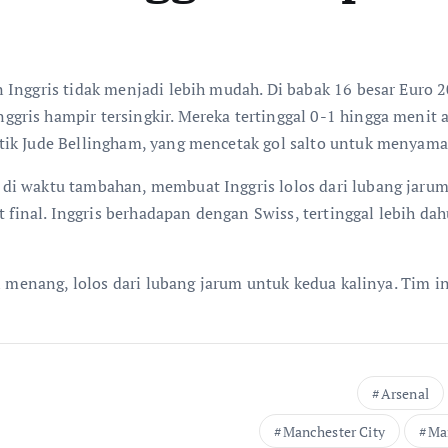
 Inggris tidak menjadi lebih mudah. Di babak 16 besar Euro 
ris hampir tersingkir. Mereka tertinggal 0-1 hingga menit a
tik Jude Bellingham, yang mencetak gol salto untuk menyam
di waktu tambahan, membuat Inggris lolos dari lubang jaru
t final. Inggris berhadapan dengan Swiss, tertinggal lebih d
il menang, lolos dari lubang jarum untuk kedua kalinya. Tim
Arsenal
Manchester City
Ma