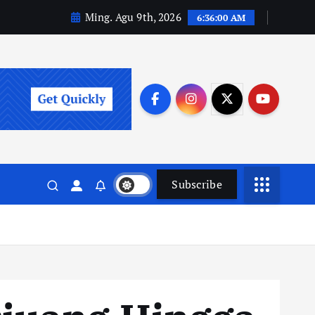
Ming. Agu 9th, 2026
6:36:01 AM
Subscribe