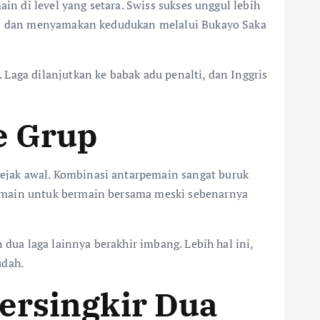
in di level yang setara. Swiss sukses unggul lebih
 gol dan menyamakan kedudukan melalui Bukayo Saka
Laga dilanjutkan ke babak adu penalti, dan Inggris
e Grup
ejak awal. Kombinasi antarpemain sangat buruk
pemain untuk bermain bersama meski sebenarnya
 dua laga lainnya berakhir imbang. Lebih hal ini,
udah.
ersingkir Dua