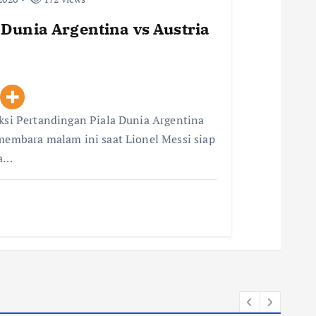
 Dunia Argentina vs Austria
iksi Pertandingan Piala Dunia Argentina
 membara malam ini saat Lionel Messi siap
ia…