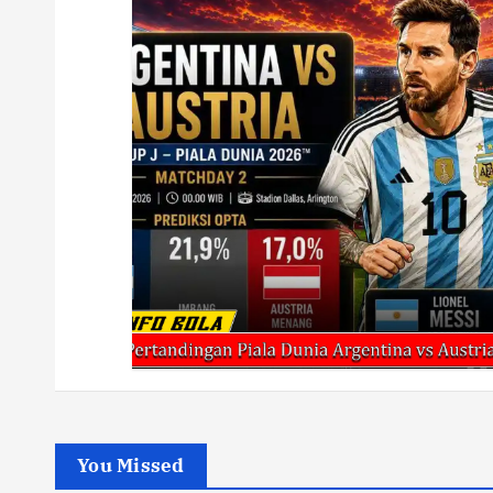
You Missed