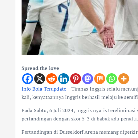
Spread the love
Info Bola Terupdate
– Timnas Inggris selalu menunj
kali, kenyataannya Inggris berhasil melaju ke semif
Pada Sabtu, 6 Juli 2024, Inggris nyaris terelimina
pertandingan dengan skor 5-3 di babak adu penalti
Pertandingan di Dusseldorf Arena memang diperkirak