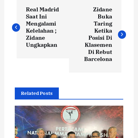
N
Real Madrid
Zidane
a
Saat Ini
Buka
Mengalami
Taring
v
Kelelahan ;
Ketika
Zidane
Posisi Di
i
Ungkapkan
Klasemen
Di Rebut
Barcelona
g
a
s
Related Posts
i
p