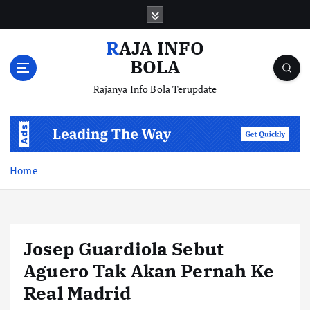
S
k
i
RAJA INFO
p
BOLA
t
o
Rajanya Info Bola Terupdate
c
o
n
t
e
Home
n
t
Josep Guardiola Sebut
Aguero Tak Akan Pernah Ke
Real Madrid