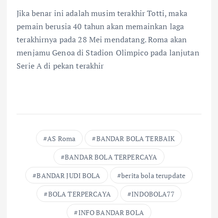
Jika benar ini adalah musim terakhir Totti, maka
pemain berusia 40 tahun akan memainkan laga
terakhirnya pada 28 Mei mendatang. Roma akan
menjamu Genoa di Stadion Olimpico pada lanjutan
Serie A di pekan terakhir
AS Roma
BANDAR BOLA TERBAIK
BANDAR BOLA TERPERCAYA
BANDAR JUDI BOLA
berita bola terupdate
BOLA TERPERCAYA
INDOBOLA77
INFO BANDAR BOLA