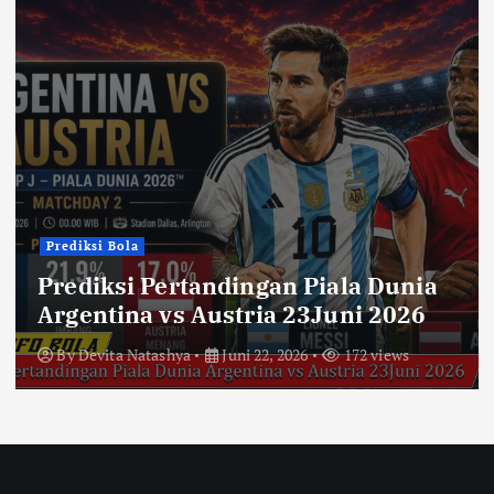
Prediksi Bola
Prediksi Pertandingan Piala Dunia
Argentina vs Austria 23Juni 2026
By
Devita Natashya
Juni 22, 2026
172 views