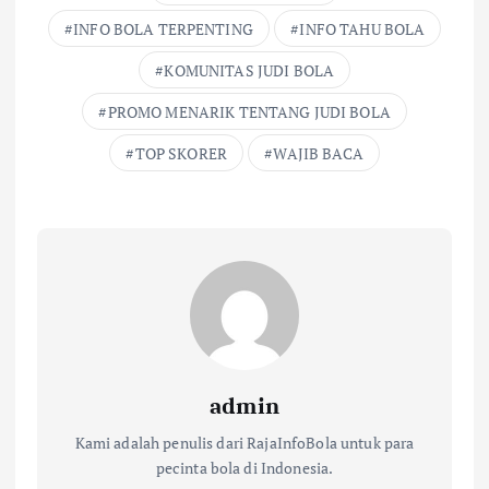
INFO BOLA TERPENTING
INFO TAHU BOLA
KOMUNITAS JUDI BOLA
PROMO MENARIK TENTANG JUDI BOLA
TOP SKORER
WAJIB BACA
admin
Kami adalah penulis dari RajaInfoBola untuk para
pecinta bola di Indonesia.