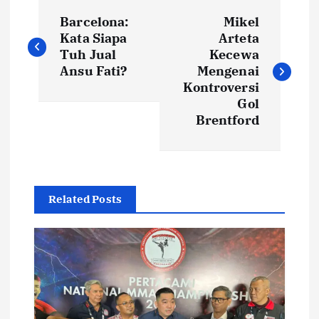
N
Barcelona:
Mikel
a
Kata Siapa
Arteta
Tuh Jual
Kecewa
v
Ansu Fati?
Mengenai
Kontroversi
i
Gol
Brentford
g
a
Related Posts
s
i
p