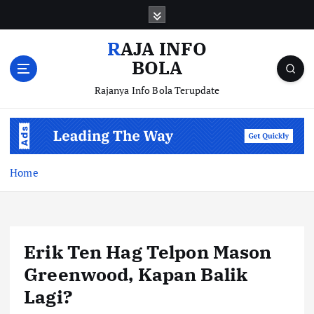
S
k
i
RAJA INFO
p
BOLA
t
o
Rajanya Info Bola Terupdate
c
o
n
t
e
Home
n
t
Erik Ten Hag Telpon Mason
Greenwood, Kapan Balik
Lagi?