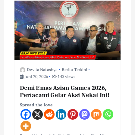
s
i
p
o
s
Devita Natashya
Berita Terkini
Juni 20, 2026
143 views
Demi Emas Asian Games 2026,
Pertacami Gelar Aksi Nekat Ini!
Spread the love