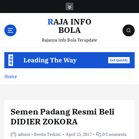
S
k
i
RAJA INFO
p
BOLA
t
o
Rajanya Info Bola Terupdate
c
o
n
t
e
Home
n
t
Semen Padang Resmi Beli
DIDIER ZOKORA
admin
Berita Terkini
April 25, 2017
0 Comments