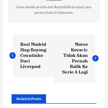
Kami adalah penulis dari RajaInfoBola untuk para
pecinta bola di Indonesia.
N
Real Madrid
Mateo
a
Siap Boyong
Kovacic
Countinho
Tidak Akan
v
Dari
Pernah
Liverpool
Balik Ke
i
Serie A Lagi
g
a
Related Posts