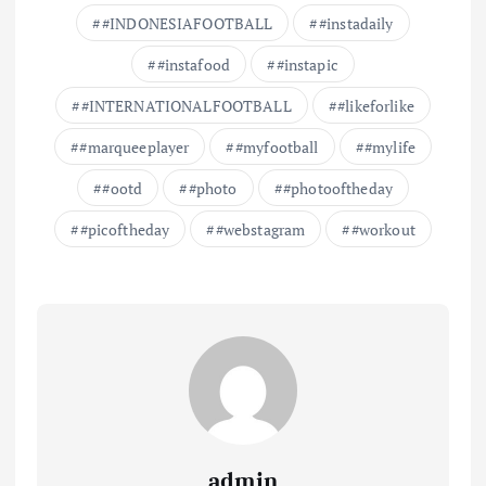
#INDONESIAFOOTBALL
#instadaily
#instafood
#instapic
#INTERNATIONALFOOTBALL
#likeforlike
#marqueeplayer
#myfootball
#mylife
#ootd
#photo
#photooftheday
#picoftheday
#webstagram
#workout
admin