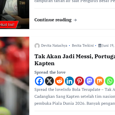
campuran tanah air saat Pengurus Besar P
Continue reading
Devita Natashya
Berita Terkini
Juni 19,
Tak Akan Jadi Messi, Portu
Kapten
Spread the love
Spread the loveInfo Bola Terupdate – Tak 
Cadangkan Sang Kapten setelah tim nasion
pembuka Piala Dunia 2026. Banyak penga