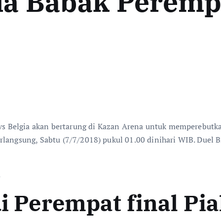
gia Babak Perempa
 vs Belgia akan bertarung di Kazan Arena untuk memperebutkan
langsung, Sabtu (7/7/2018) pukul 01.00 dinihari WIB. Duel B
di Perempat final Pi