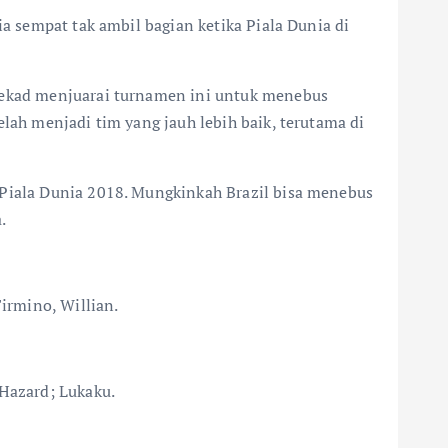
ia sempat tak ambil bagian ketika Piala Dunia di
rtekad menjuarai turnamen ini untuk menebus
lah menjadi tim yang jauh lebih baik, terutama di
 Piala Dunia 2018. Mungkinkah Brazil bisa menebus
.
Firmino, Willian.
 Hazard; Lukaku.