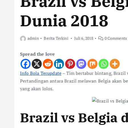
Brazil vs Bel
Dunia 2018
admin
Berita Terkini
Juli 6, 2018
0 Comments
Spread the love
Info Bola Terupdate
– Tim bertabur bintang, Brazil
Pertandingan antara Brazil melawan Belgia akan ber
yang akan lolos.
Brazil vs Belgia 