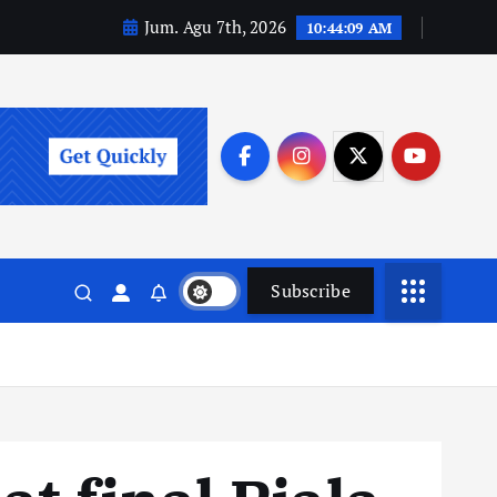
Jum. Agu 7th, 2026
10:44:10 AM
Subscribe