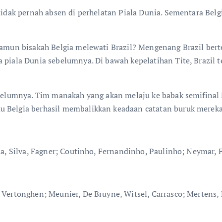
tidak pernah absen di perhelatan Piala Dunia. Sementara Belg
 namun bisakah Belgia melewati Brazil? Mengenang Brazil be
 piala Dunia sebelumnya. Di bawah kepelatihan Tite, Brazil te
sebelumnya. Tim manakah yang akan melaju ke babak semifinal
u Belgia berhasil membalikkan keadaan catatan buruk mereka
da, Silva, Fagner; Coutinho, Fernandinho, Paulinho; Neymar, 
 Vertonghen; Meunier, De Bruyne, Witsel, Carrasco; Mertens,