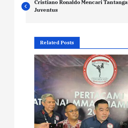
Cristiano Ronaldo Mencari Tantang
a
Juventus
v
i
Related Posts
g
a
s
i
p