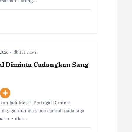
ersatuan Tarung…
 2026
152 views
gal Diminta Cadangkan Sang
Akan Jadi Messi, Portugal Diminta
al gagal memetik poin penuh pada laga
mat menilai…