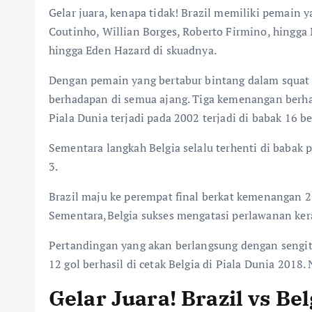
Gelar juara, kenapa tidak! Brazil memiliki pemain 
Coutinho, Willian Borges, Roberto Firmino, hingga
hingga Eden Hazard di skuadnya.
Dengan pemain yang bertabur bintang dalam squat m
berhadapan di semua ajang. Tiga kemenangan berhasi
Piala Dunia terjadi pada 2002 terjadi di babak 16 b
Sementara langkah Belgia selalu terhenti di babak 
3.
Brazil maju ke perempat final berkat kemenangan 2
Sementara,Belgia sukses mengatasi perlawanan kera
Pertandingan yang akan berlangsung dengan sengit. 
12 gol berhasil di cetak Belgia di Piala Dunia 2018
Gelar Juara! Brazil vs B