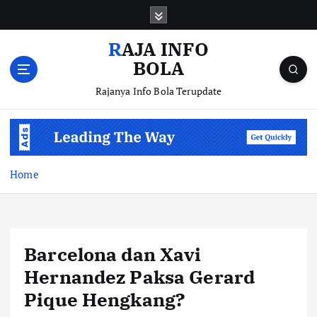
S
k
i
RAJA INFO
p
BOLA
t
o
Rajanya Info Bola Terupdate
c
o
n
t
e
Home
n
t
Barcelona dan Xavi
Hernandez Paksa Gerard
Pique Hengkang?