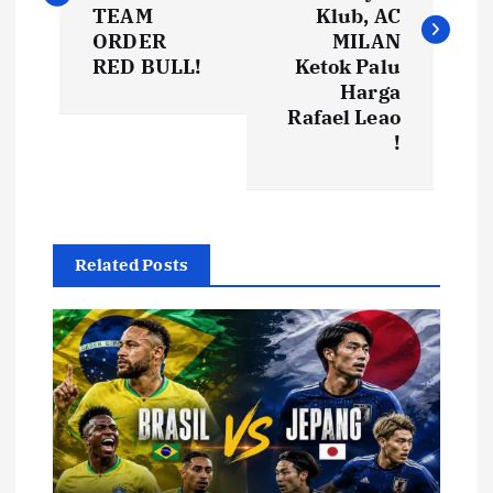
v
TEAM
Klub, AC
i
ORDER
MILAN
RED BULL!
Ketok Palu
Harga
g
Rafael Leao
!
a
s
i
Related Posts
p
o
s