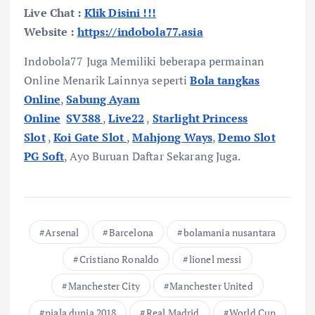
Live Chat :
Klik Disini !!!
Website :
https://indobola77.asia
Indobola77 Juga Memiliki beberapa permainan
Online Menarik Lainnya seperti
Bola tangkas
Online
,
Sabung Ayam
Online
SV388
,
Live22
,
Starlight Princess
Slot
,
Koi Gate Slot
,
Mahjong Ways
,
Demo Slot
PG Soft
, Ayo Buruan Daftar Sekarang Juga.
Arsenal
Barcelona
bolamania nusantara
Cristiano Ronaldo
lionel messi
Manchester City
Manchester United
piala dunia 2018
Real Madrid
World Cup