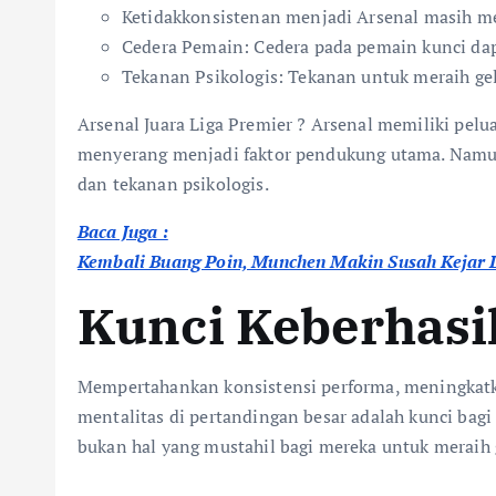
Ketidakkonsistenan menjadi Arsenal masih me
Cedera Pemain: Cedera pada pemain kunci da
Tekanan Psikologis: Tekanan untuk meraih ge
Arsenal Juara Liga Premier ? Arsenal memiliki pelu
menyerang menjadi faktor pendukung utama. Namun,
dan tekanan psikologis.
Baca Juga :
Kembali Buang Poin, Munchen Makin Susah Kejar 
Kunci Keberhasi
:
A
r
Mempertahankan konsistensi performa, meningkatk
s
mentalitas di pertandingan besar adalah kunci bagi
e
bukan hal yang mustahil bagi mereka untuk meraih g
n
a